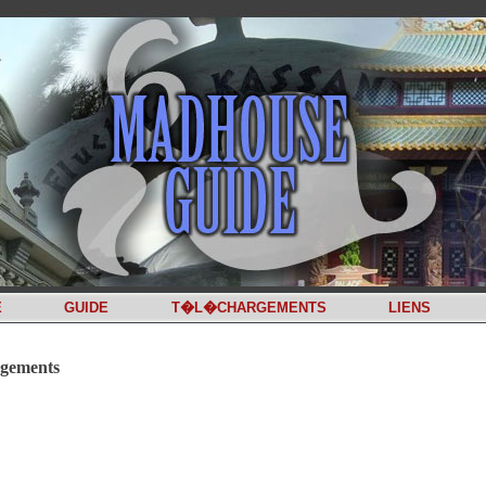
E
GUIDE
T�L�CHARGEMENTS
LIENS
gements