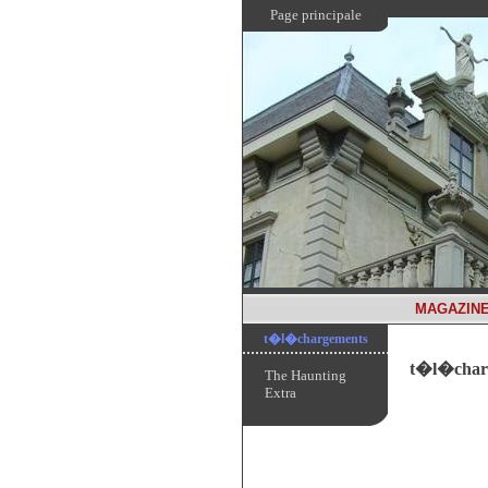
Page principale
MAGAZIN
t�l�chargements
t�l�char
The Haunting
Extra