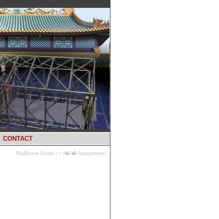
CONTACT
Madhouse Guide
>>
t�l�chargements