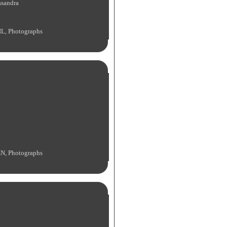
ssandra
L, Photographs
N, Photographs