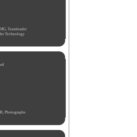
MHG, Teamleader
der Technology
ard
R, Photographs