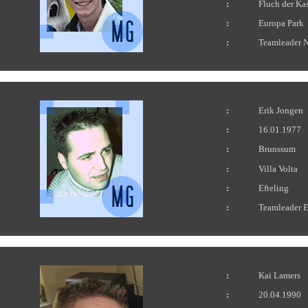
:
Fluch der Ka
:
Europa Park
:
Teamleader N
:
Erik Jongen
:
16.01.1977
:
Brunssum
:
Villa Volta
:
Efteling
:
Teamleader E
:
Kai Lamers
:
20.04.1990