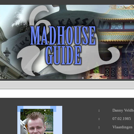
:
Danny Veldh
:
07.02.1985
:
Vlaardingen