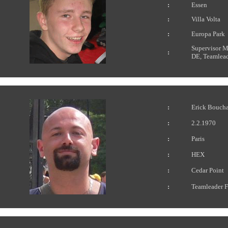
:
Essen
:
Villa Volta
:
Europa Park
Supervisor 
:
DE, Teamlea
:
Erick Bouch
:
2.2.1970
:
Paris
:
HEX
:
Cedar Point
:
Teamleader F