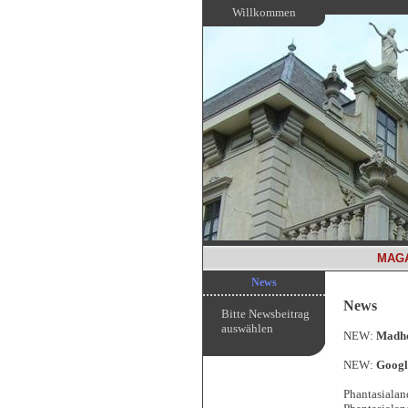
Willkommen
MAG
News
News
Bitte Newsbeitrag
auswählen
NEW:
Madho
NEW:
Googl
Phantasialan