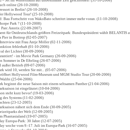
d – Jet im Wintertraum auf unbestimmte Zeit geschlossen! (31-10-2008)
uch online (26-10-2008)
ressort in Berlin! (26-10-2008)
der Hollywood Tour! (25-10-2008)
d: Bau Fortschritt von WakoBato schreitet immer mehr voran. (11-10-2008)
horpe Park ? (11-10-2008)
 Parc Asterix (22-09-2007)
nt für Ostdeutschlands größten Freizeitpark: Bundespräsident wählt BELANTIS a
 Pier in Bottrop (02-05-2007)
Interview mit Frau Antje Möller (02-11-2006)
unktion fehlerhaft (01-10-2006)
val der Lichter (30-09-2006)
rantiert! - im Movie Park Germany (26-09-2006)
n Sommer in De Efteling (26-07-2006)
l außer Betrieb (09-07-2006)
rk wird 10, werden Sie mit... (05-07-2006)
eröffnet Hollywood Film-Museum und MGM Studio Tour (20-06-2006)
 Walibi (25-04-2006)
k beginnt die neue Saison mit einem seltsamen Panther (21-04-2006)
arksaison ist eingeläutet (10-04-2006)
son steht kurz bevor! (19-03-2006)
g des Systems (11-02-2006)
achten (23-12-2005)
parksaison nähert sich dem Ende (30-09-2005)
reizeitparks der Welt (12-09-2005)
m Phantasialand (19-07-2005)
ay Europa-Park: 30 Jahre (12-07-2005)
ay woche vom 9.-17. Juli im Europa-Park (16-07-2005)