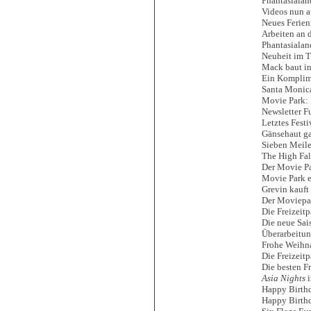
Phantasialan
Videos nun a
Neues Ferien
Arbeiten an 
Phantasialan
Neuheit im T
Mack baut in
Ein Komplime
Santa Monica
Movie Park: 
Newsletter F
Letztes Festi
Gänsehaut ga
Sieben Meile
The High Fal
Der Movie Pa
Movie Park 
Grevin kauft
Der Moviepar
Die Freizeitp
Die neue Sai
Überarbeitun
Frohe Weihn
Die Freizeit
Die besten F
Asia Nights
i
Happy Birthd
Happy Birthd