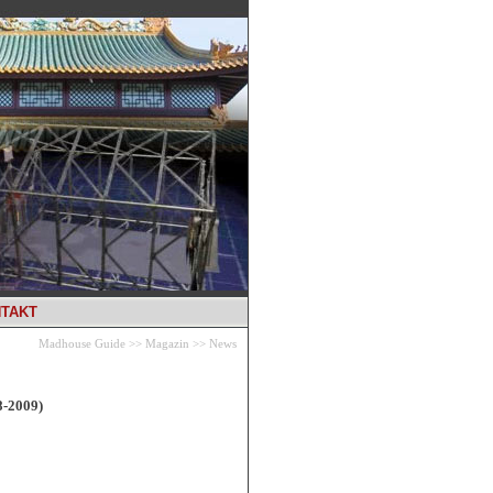
TAKT
Madhouse Guide
>>
Magazin
>>
News
8-2009)