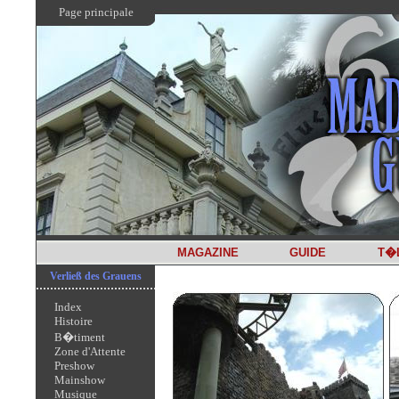
Page principale
MAGAZINE
GUIDE
T�
Verließ des Grauens
Index
Histoire
B�timent
Zone d'Attente
Preshow
Mainshow
Musique