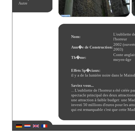
Autre
L'oubliette d
Nom:
l'horreur
2002 (ouvert
Ann�e de Construction:
2003)
Conte anglai
Th�me:
moyen-âge
Effets Sp�ciaux:
il y a de la lumière noire dans le Main
Saviez vous...
... L'oubliette de l'horreur a été créée
spectacle principal des deux attractio
une attraction à faible budget: une Madh
investi 50 millions d'euros pour les at
qui est remarquable c'est que cette Mad