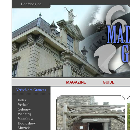
Hoofdpagina
MAGAZINE
GUIDE
Verließ des Grauens
Index
Verhaal
Gebouw
Wachtrij
Voorshow
Hoofdshow
Muziek