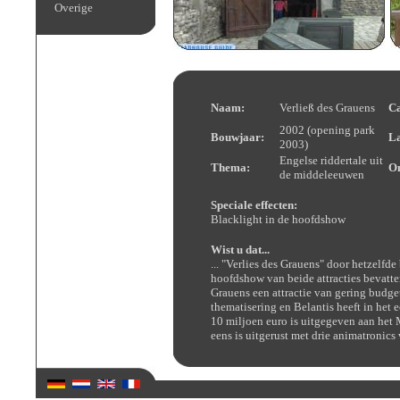
Overige
Naam:
Verließ des Grauens
Ca
2002 (opening park
Bouwjaar:
L
2003)
Engelse riddertale uit
Thema:
O
de middeleeuwen
Speciale effecten:
Blacklight in de hoofdshow
Wist u dat...
... "Verlies des Grauens" door hetzelf
hoofdshow van beide attracties bevatte
Grauens een attractie van gering budget
thematisering en Belantis heeft in het 
10 miljoen euro is uitgegeven aan het
eens is uitgerust met drie animatronics